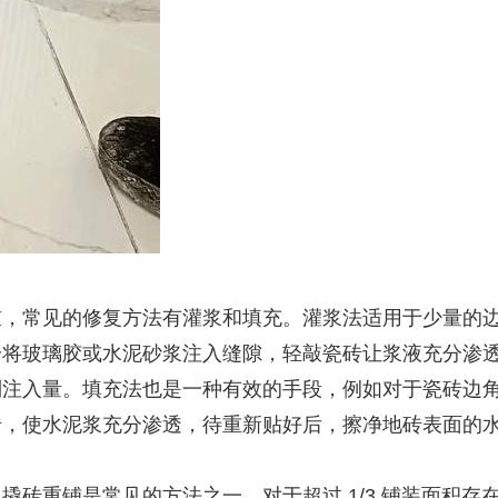
鼓，常见的修复方法有灌浆和填充。灌浆法适用于少量的
枪将玻璃胶或水泥砂浆注入缝隙，轻敲瓷砖让浆液充分渗
制注入量。填充法也是一种有效的手段，例如对于瓷砖边
砖，使水泥浆充分渗透，待重新贴好后，擦净地砖表面的
撬砖重铺是常见的方法之一，对于超过 1/3 铺装面积