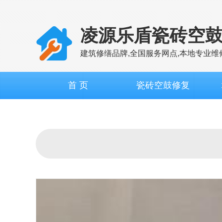
凌源乐盾瓷砖空
建筑修缮品牌,全国服务网点,本地专业维
首 页
瓷砖空鼓修复